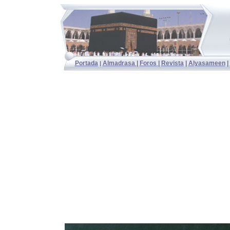
Portada
Almadrasa
|
Foros
|
Revista
|
Alyasameen
|
|