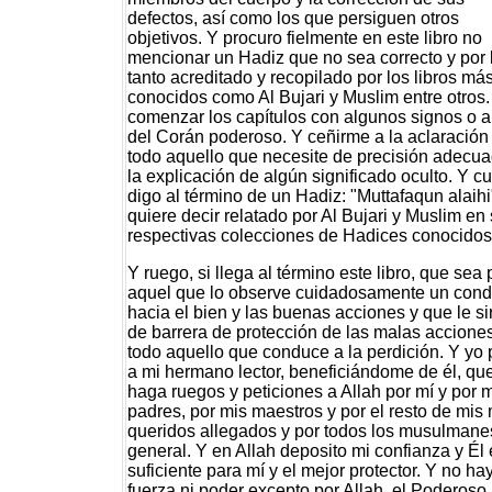
defectos, así como los que persiguen otros
objetivos. Y procuro fielmente en este libro no
mencionar un Hadiz que no sea correcto y por 
tanto acreditado y recopilado por los libros má
conocidos como Al Bujari y Muslim entre otros.
comenzar los capítulos con algunos signos o a
del Corán poderoso. Y ceñirme a la aclaración
todo aquello que necesite de precisión adecua
la explicación de algún significado oculto. Y 
digo al término de un Hadiz: "Muttafaqun alaihi
quiere decir relatado por Al Bujari y Muslim en
respectivas colecciones de Hadices conocidos
Y ruego, si llega al término este libro, que sea 
aquel que lo observe cuidadosamente un cond
hacia el bien y las buenas acciones y que le si
de barrera de protección de las malas accione
todo aquello que conduce a la perdición. Y yo 
a mi hermano lector, beneficiándome de él, qu
haga ruegos y peticiones a Allah por mí y por 
padres, por mis maestros y por el resto de mis
queridos allegados y por todos los musulmane
general. Y en Allah deposito mi confianza y Él 
suficiente para mí y el mejor protector. Y no ha
fuerza ni poder excepto por Allah, el Poderoso,