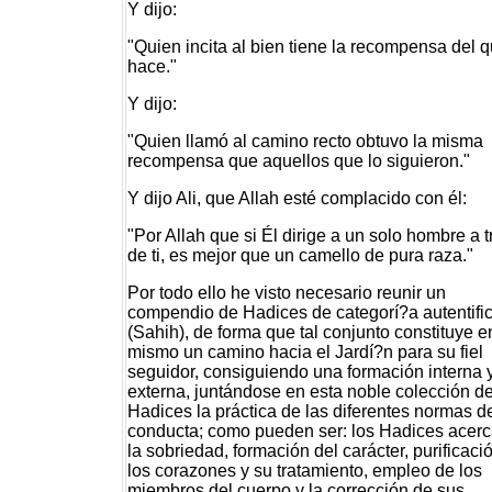
Y dijo:
"Quien incita al bien tiene la recompensa del q
hace."
Y dijo:
"Quien llamó al camino recto obtuvo la misma
recompensa que aquellos que lo siguieron."
Y dijo Ali, que Allah esté complacido con él:
"Por Allah que si Él dirige a un solo hombre a 
de ti, es mejor que un camello de pura raza."
Por todo ello he visto necesario reunir un
compendio de Hadices de categorí?a autentifi
(Sahih), de forma que tal conjunto constituye en
mismo un camino hacia el Jardí?n para su fiel
seguidor, consiguiendo una formación interna 
externa, juntándose en esta noble colección d
Hadices la práctica de las diferentes normas d
conducta; como pueden ser: los Hadices acerc
la sobriedad, formación del carácter, purificaci
los corazones y su tratamiento, empleo de los
miembros del cuerpo y la corrección de sus