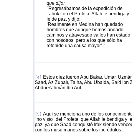
que dijo:
"Regresábamos de la expedición de
Tabuk con el Profeta, Allah le bendiga y
le de paz, y dijo:
‘Realmente en Medina han quedado
hombres que aunque hemos andado
caminos y atravesado valles han estado
con nosotros, pero a los que sólo ha
retenido una causa mayor’."
Estos diez fueron Abu Bakar, Umar, Uzmán,
[4]
Saad, Az Zubair, Talha, Abu Ubaida, Saíd Ibn 
AbdurRahmán Ibn Auf.
Aquí se menciona uno de los conocimiento
[5]
"no visto" del Profeta, que Allah le bendiga y l
paz, ya que Saad conquistó Irak siendo vence
con los musulmanes sobre los incrédulos.