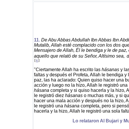
11.
De Abu Abbas Abdullah Ibn Abbas Ibn Abd
Mutalib, Allah esté complacido con los dos que
Mensajero de Allah, Él le bendiga y le de paz,
aquello que relató de su Señor, Altísimo sea,
d
[
6
]
"Ciertamente Allah ha escrito las
hásanas
y la
faltas y después el Profeta, Allah le bendiga y 
paz, las ha aclarado: Quien quiso hacer una 
acción y luego no la hizo, Allah le registró una
hásana
completa y si quiso hacerla y la hizo, A
le registró diez
hásanas
o muchas más, y si qu
hacer una mala acción y después no la hizo, A
le registró una
hásana
completa, pero si pens
hacerla y la hizo, Allah le registró una sola falt
Lo relataron Al Bujari y M