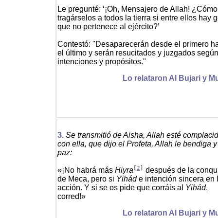
Le pregunté: ‘¡Oh, Mensajero de Allah! ¿Cómo
tragárselos a todos la tierra si entre ellos hay 
que no pertenece al ejército?’
Contestó: "Desaparecerán desde el primero h
el último y serán resucitados y juzgados segú
intenciones y propósitos."
Lo relataron Al Bujari y M
3.
Se transmitió de Aisha, Allah esté complaci
con ella, que dijo el Profeta, Allah le bendiga y
paz:
[
2
]
«¡No habrá más
Hiyra
después de la conqu
de Meca, pero si
Yihád
e intención sincera en 
acción. Y si se os pide que corráis al
Yihád
,
corred!»
Lo relataron Al Bujari y M