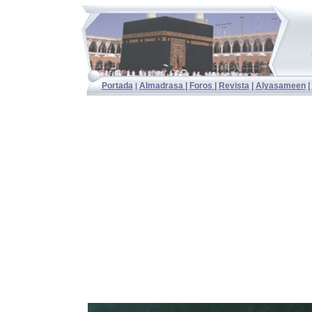
Portada
Almadrasa
|
Foros
|
Revista
|
Alyasameen
|
|