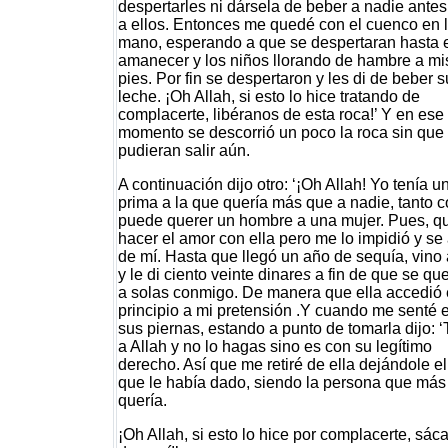
despertarles ni dársela de beber a nadie ante
a ellos. Entonces me quedé con el cuenco en 
mano, esperando a que se despertaran hasta 
amanecer y los niños llorando de hambre a mi
pies. Por fin se despertaron y les di de beber s
leche. ¡Oh Allah, si esto lo hice tratando de
complacerte, libéranos de esta roca!’ Y en ese
momento se descorrió un poco la roca sin que
pudieran salir aún.
A continuación dijo otro: ‘¡Oh Allah! Yo tenía u
prima a la que quería más que a nadie, tanto 
puede querer un hombre a una mujer. Pues, q
hacer el amor con ella pero me lo impidió y se 
de mí. Hasta que llegó un año de sequía, vino 
y le di ciento veinte dinare
s
a fin de que se qu
a solas conmigo. De manera que ella accedió
principio a mi pretensión .Y cuando me senté 
sus piernas, estando a punto de tomarla dijo: 
a Allah y no lo hagas sino es con su legítimo
derecho. Así que me retiré de ella dejándole el
que le había dado, siendo la persona que más
quería.
¡Oh Allah, si esto lo hice por complacerte, sác