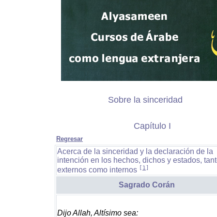
Sobre la sinceridad
Capítulo I
Regresar
Acerca de la sinceridad y la declaración de la
intención en los hechos, dichos y estados, tan
[
1
]
externos como internos
Sagrado Corán
Dijo Allah, Altísimo sea: