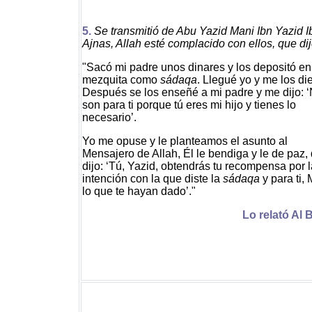
5.
Se transmitió de Abu Yazid Mani Ibn Yazid I
Ajnas, Allah esté complacido con ellos, que dij
"Sacó mi padre unos dinares y los depositó en
mezquita como
sádaqa
. Llegué yo y me los di
Después se los enseñé a mi padre y me dijo: 
son para ti porque tú eres mi hijo y tienes lo
necesario’.
Yo me opuse y le planteamos el asunto al
Mensajero de Allah, Él le bendiga y le de paz,
dijo: ‘Tú, Yazid, obtendrás tu recompensa por l
intención con la que diste la
sádaqa
y para ti, 
lo que te hayan dado’."
Lo relató Al B