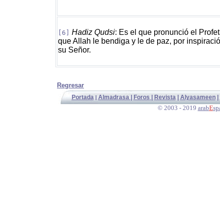
Hadiz Qudsi
: Es el que pronunció el Profet
[6]
que Allah le bendiga y le de paz, por inspiraci
su Señor.
Regresar
Portada
Almadrasa
|
Foros
|
Revista
|
Alyasameen
|
|
© 2003 - 2019
arab
E
sp