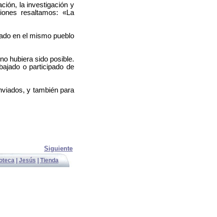
ión, la investigación y
ciones resaltamos: «La
rrado en el mismo pueblo
no hubiera sido posible.
bajado o participado de
nviados, y también para
Siguiente
ioteca
|
Jesús
|
Tienda