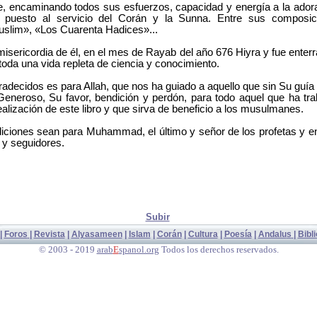
e, encaminando todos sus esfuerzos, capacidad y energía a la adorac
lo puesto al servicio del Corán y la Sunna. Entre sus composi
uslim», «Los Cuarenta Hadices»...
misericordia de él, en el mes de Rayab del año 676 Hiyra y fue ente
oda una vida repleta de ciencia y conocimiento.
radecidos es para Allah, que nos ha guiado a aquello que sin Su guía 
Generoso, Su favor, bendición y perdón, para todo aquel que ha tra
ealización de este libro y que sirva de beneficio a los musulmanes.
diciones sean para Muhammad, el último y señor de los profetas y e
 y seguidores.
Subir
|
Foros
|
Revista
|
Alyasameen
|
Islam
|
Corán
|
Cultura
|
Poesía
|
Andalu
s
|
Bibl
© 2003 - 2019
arab
E
spanol.org
Todos los derechos reservados.