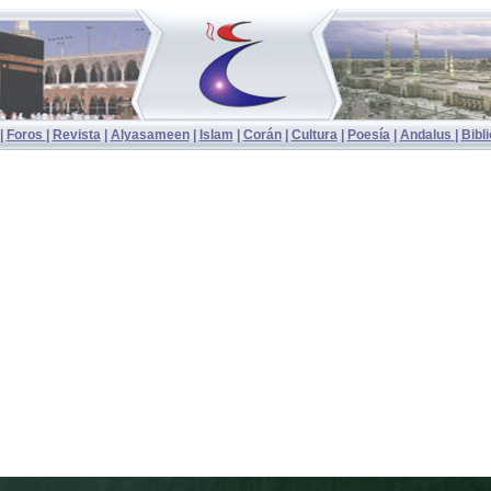
|
Foros
|
Revista
|
Alyasameen
|
Islam
|
Corán
|
Cultura
|
Poesía
|
Andalu
s
|
Bibl