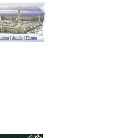
ioteca
|
Jesús
|
Tienda