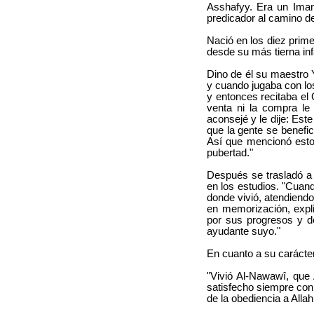
Asshafyy. Era un Imam
predicador al camino d
Nació en los diez prim
desde su más tierna inf
Dino de él su maestro 
y cuando jugaba con lo
y entonces recitaba el 
venta ni la compra le 
aconsejé y le dije: Est
que la gente se benefic
Así que mencionó esto
pubertad."
Después se trasladó a 
en los estudios. "Cuan
donde vivió, atendiendo
en memorización, expl
por sus progresos y d
ayudante suyo."
En cuanto a su carácte
"Vivió Al-Nawawî, que 
satisfecho siempre con 
de la obediencia a Alla