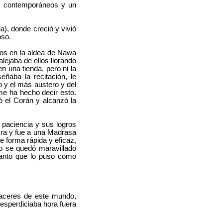
us contemporáneos y un
), donde creció y vivió
oso.
ños en la aldea de Nawa
ejaba de ellos llorando
n una tienda, pero ni la
eñaba la recitación, le
o y el más austero y del
 me ha hecho decir esto.
 el Corán y alcanzó la
 paciencia y sus logros
yra y fue a una Madrasa
e forma rápida y eficaz,
o se quedó maravillado
tanto que lo puso como
placeres de este mundo,
desperdiciaba hora fuera