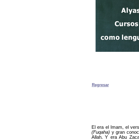
Regresar
El era el Imam, el ver
(Fuqaha)
y gran conoce
Allah. Y era Abu Za