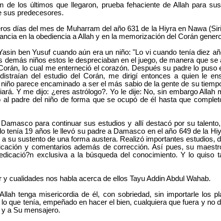
 de los últimos que llegaron, prueba fehaciente de Allah para s
e sus predecesores.
eros días del mes de Muharram del año 631 de la Hiyra en Nawa (Siria
ancia en la obediencia a Allah y en la memorización del Corán gener
Yasin ben Yusuf cuando aún era un niño: "Lo vi cuando tenía diez a
s demás niños estos le despreciaban en el juego, de manera que se al
Corán, lo cual me enterneció el corazón. Después su padre lo puso e
distraían del estudio del Corán, me dirigí entonces a quien le ens
e niño parece encaminado a ser el más sabio de la gente de su tiemp
iará. Y me dijo: ¿eres astrólogo?. Yo le dije: No, sin embargo Allah
 al padre del niño de forma que se ocupó de él hasta que completó
Damasco para continuar sus estudios y allí destacó por su talento,
do tenía 19 años le llevó su padre a Damasco en el año 649 de la Hi
 a su sustento de una forma austera. Realizó importantes estudios, d
icación y comentarios además de corrección. Así pues, su maestr
edicació?n exclusiva a la búsqueda del conocimiento. Y lo quiso 
r y cualidades nos habla acerca de ellos Tayu Addin Abdul Wahab.
Allah tenga misericordia de él, con sobriedad, sin importarle los 
lo que tenía, empeñado en hacer el bien, cualquiera que fuera y no 
h y a Su mensajero.