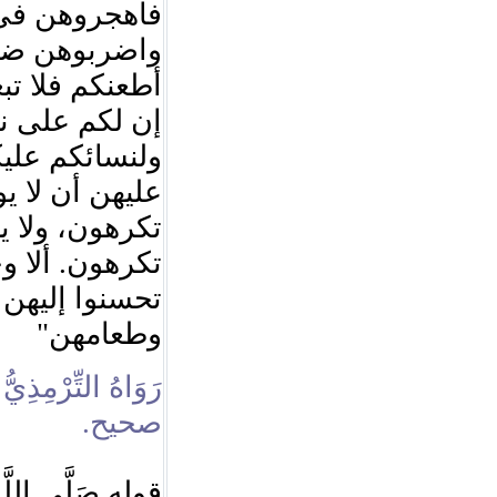
فاهجروهن ف،
واضربوهن ضربا
أطعنكم فلا تبغو
إن لكم على ن،
ولنسائكم عليك
عليهن أن لا 
تكرهون، ولا ي
تكرهون. ألا و
تحسنوا إليهن
"
وطعامهن
رَوَاهُ التِّرْمِذِي
صحيح.
قوله صَلَّى اللَّهُ