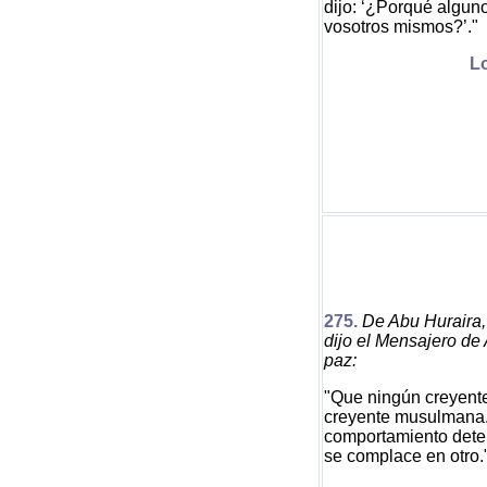
dijo: ‘¿Porqué alguno
vosotros mismos?’."
Lo
27
5
.
De Abu Huraira,
dijo el Mensajero de 
paz:
"Que ningún creyent
creyente musulmana. 
comportamiento deter
se complace en otro.