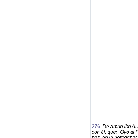
2
76
.
De Amrin Ibn Al
con él, que: "Oyó al P
paz, en la peregrina