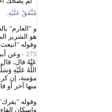
لم يضحك أ!
"
مُتَّفَقٌ عَلَيْهِ.
بال:
"
العارم
"
و
هو الشرير ا.
"
انبعث
"
وقوله
وعن أبي ه
275 -
عَنْهُ قال، قال ر
اللَّهُ عَلَيْهِ وَسَ:
مؤمنة، إن كره
منها آخر أو قا
"
يفرك
"
وقوله
وإسكان الفاء :