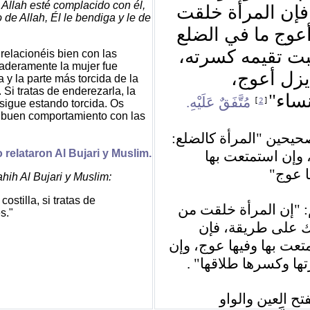
 Allah esté complacido con él,
؛ فإن المرأة خلقت
 de Allah, Él le bendiga y le de
عوج ما في الضلع
هبت تقيمه كسرته
relacionéis bien con las
aderamente la mujer fue
 يزل أعوج
a y la parte más torcida de la
 Si tratas de enderezarla, la
"
نساء
مُتَّفَقٌ عَلَيْهِ.
]
2
[
 sigue estando torcida. Os
 buen comportamiento con las
المرأة كالضلع:
"
صحيحين
 relataron Al Bujari y Muslim.
 وإن استمتعت بها
"
ا عوج
ahih Al Bujari y Muslim:
ostilla, si tratas de
إن المرأة خلقت من
"
م
s."
ك على طريقة، فإن
تعت بها وفيها عوج، وإن
.
"
ها وكسرها طلاقها
تح العين والواو