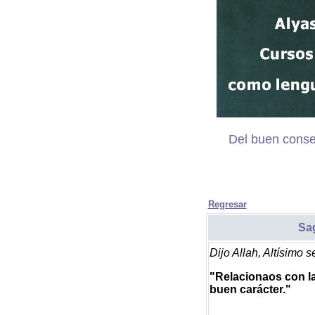
Del buen consej
Regresar
Sa
Dijo Allah, Altísimo s
"Relacionaos con la
buen carácter."