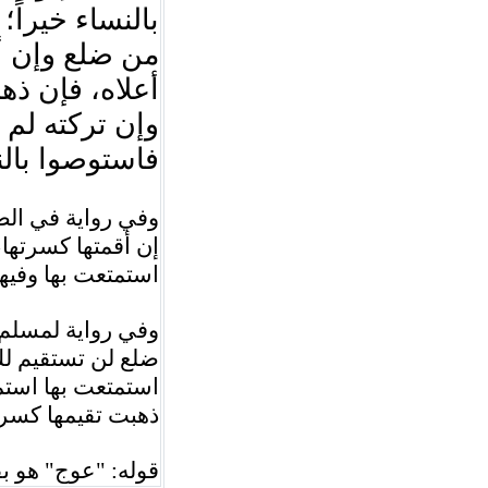
بالنساء خيراً
من ضلع وإن أ
أعلاه، فإن ذ،
وإن تركته لم،
فاستوصوا بال
وفي رواية في ال
إن أقمتها كسرتها،
استمتعت بها وفيه
وفي رواية لمسل:
ضلع لن تستقيم ل
استمتعت بها استم
ذهبت تقيمها كسرت
هو بف
"
عوج
"
قوله: