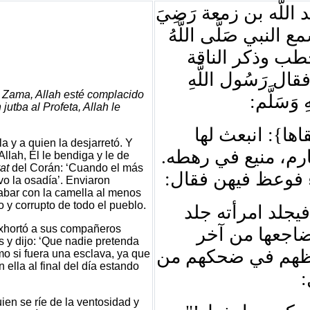
للَّه بن زمعة رَضِيَ
 سمع النبي صَلَّى اللَّهُ
م يخطب وذكر الناقة
ال رَسُول اللَّهِ
 Zama, Allah esté complacido
ْهِ وَسَلَّم
jutba al Profeta, Allah le
{ا}: انبعث لها
a y a quien la desjarretó. Y
ارم، منيع في رهطه
Allah, Él le bendiga y le de
at
del Corán: ‘Cuando el más
اء فوعظ فيهن فقال
vo la osadía’. Enviaron
abar con la camella al menos
o y corrupto de todo el pueblo.
يجلد امرأته جلد
xhortó a sus compañeros
يضاجعها من آخر
 y dijo: ‘Que nadie pretenda
هم في ضحكهم من
mo si fuera una esclava, ya que
 ella al final del día estando
ل
en se ríe de la ventosidad y