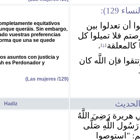
(لنساء 129
completamente equitativos
{أن تعدلوا بين
aunque queráis. Sin embargo,
صتم فلا تميلوا كل
ado vuestras preferencias
 forma que una se quede
 كالمعلقة
،
]
1
[
ros asuntos con justicia y
قوا فإن اللَّه كان
ah es Perdonador y
(Las mujeres /129)
لحديث
Hadiz
ريرة رَضِيَ اللَّهُ
َسُول اللَّهِ صَلَّى
استوصوا
"
لَّم