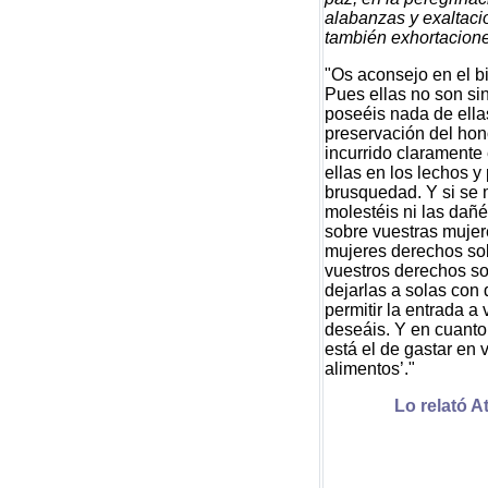
alabanzas y exaltacio
también exhortacione
"Os aconsejo en el b
Pues ellas no son si
poseéis nada de ellas
preservación del hono
incurrido claramente 
ellas en los lechos y
brusquedad. Y si se 
molestéis ni las dañ
sobre vuestras mujer
mujeres derechos so
vuestros derechos so
dejarlas a solas con 
permitir la entrada a
deseáis. Y en cuanto
está el de gastar en 
alimentos’."
Lo relató At