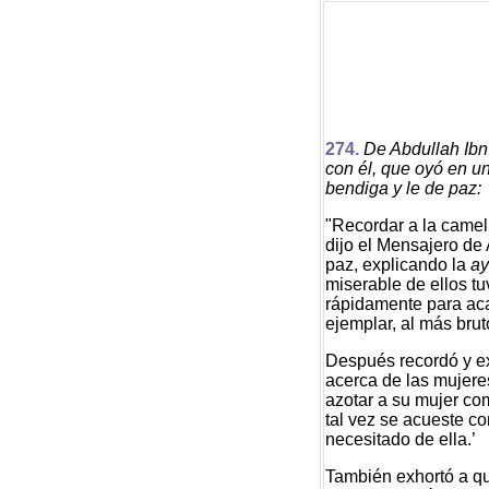
27
4
.
De Abdullah Ibn
con él, que oyó en un 
bendiga y le de paz:
"Recordar a la camell
dijo el Mensajero de 
paz, explicando la
ay
miserable de ellos tu
rápidamente para ac
ejemplar, al más brut
Después recordó y e
acerca de las mujeres
azotar a su mujer co
tal vez se acueste con
necesitado de ella.’
También exhortó a qui