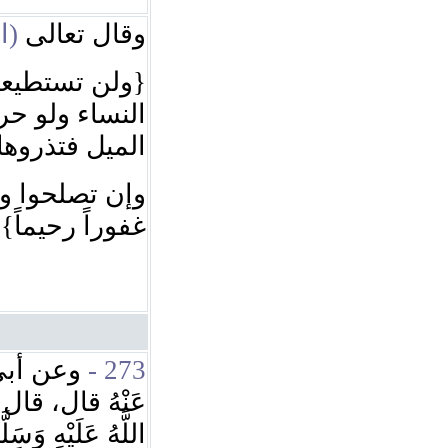
وقال تعالى
ا):
ولن تستطيعوا 
النساء ولو حر
الميل فتذروها
وإن تصلحوا وتت
غفوراً رحيماً}.
ا
وعن أبي ه
273 -
عَنْهُ قال، قال ر
اللَّهُ عَلَيْهِ وَسَ: