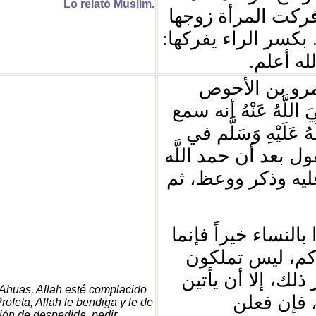
Lo relató Muslim.
فركت المرأة زوجها
. بكسر الراء يفركها
لله أعلم
رو بن الأحوص
للَّهُ عَنْهُ أنه سمع
ُ عَلَيْهِ وَسَلَّم في
ل بعد أن حمد اللَّه
ليه وذكر ووعظ، ثم
بالنساء خيراً فإنما
كم، ليس تملكون
 ذلك، إلا أن يأتين
 Ahuas, Allah esté complacido
 فإن فعلن
rofeta, Allah le bendiga y le de
ción de despedida, pedir