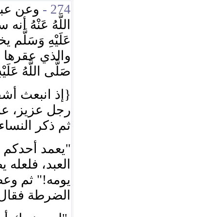
وعن عبد ا
274 -
اللَّهُ عَنْهُ أنه
عَلَيْهِ وَسَلَّ
والذي عقرها فق
صَلَّى اللَّهُ عَلَي:
إذ انبعث أشقاه
رجل عزيز، ع.
ثم ذكر النس:
يعمد أحدكم ف
"
العبد، فلعله 
ثم وعظ
"
يومه!
الضرطة فقا: