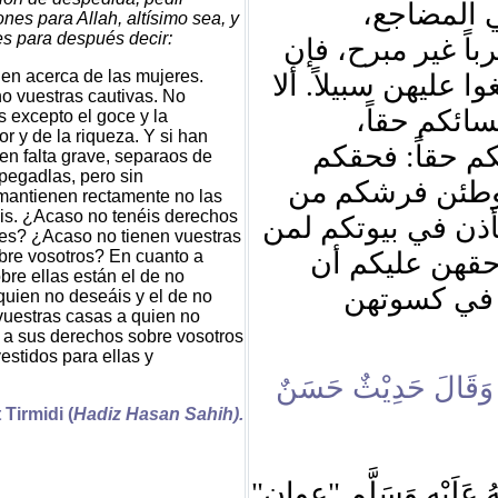
ي المضاجع
nes para Allah, altísimo sea, y
s para después decir:
ً غير مبرح، فإن
ien acerca de las mujeres.
ا عليهن سبيلاً. ألا
no vuestras cautivas. No
سائكم حقاً
 excepto el goce y la
r y de la riqueza. Y si han
م حقاً: فحقكم
en falta grave, separaos de
 pegadlas, pero sin
يوطئن فرشكم من
mantienen rectamente no las
éis. ¿Acaso no tenéis derechos
أذن في بيوتكم لمن
es? ¿Acaso no tienen vuestras
bre vosotros? En cuanto a
حقهن عليكم أن
bre ellas están el de no
 في كسوتهن
quien no deseáis y el de no
 vuestras casas a quien no
 a sus derechos sobre vosotros
vestidos para ellas y
ُّ وَقَالَ حَدِيْثٌ حَسَنٌ
 Tirmidi (
Hadiz Hasan Sahih).
"
عوان
"
 عَلَيْهِ وَسَلَّم