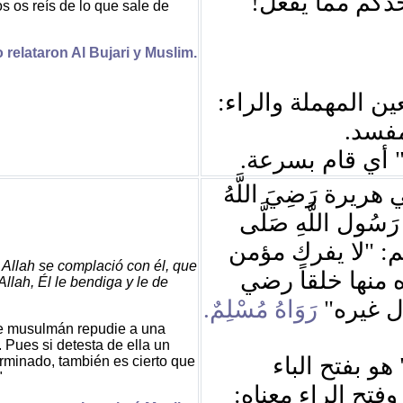
"
حدكم مما يفعل
s os reís de lo que sale de
 relataron Al Bujari y Muslim.
عين المهملة والراء
لمفسد
أي قام بسرعة.
ريرة رَضِيَ اللَّهُ
َسُول اللَّهِ صَلَّى
لا يفرك مؤمن
"
لَّم
 Allah se complació con él, que
 منها خلقاً رضي
Allah, Él le bendiga y le de
رَوَاهُ مُسْلِمٌ.
"
ل غيره
e musulmán repudie a una
Pues si detesta de ella un
هو بفتح الباء
minado, también es cierto que
"
وفتح الراء معناه