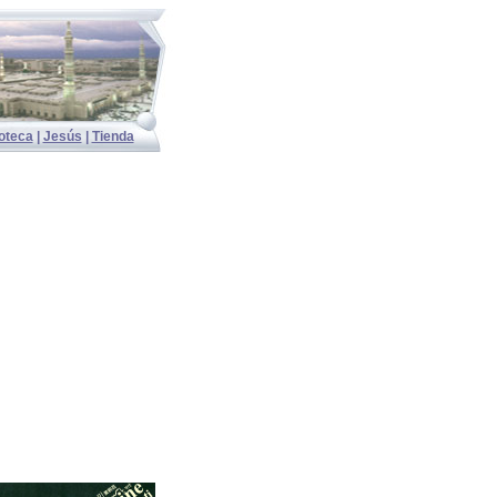
ioteca
|
Jesús
|
Tienda