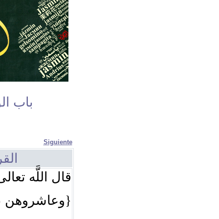
باب ال
Siguiente
القر
قال اللَّه تعال
وعاشروهن }.