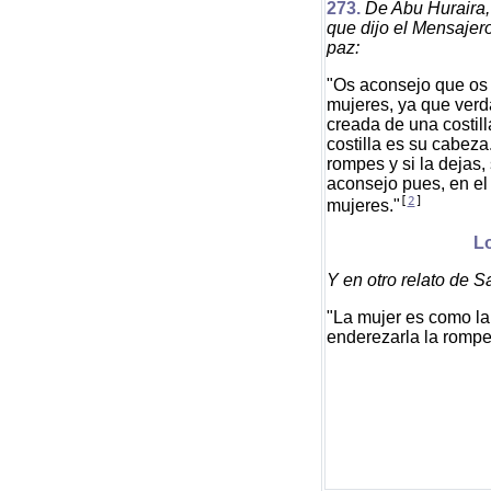
27
3
.
De Abu Huraira,
que dijo el Mensajero
paz:
"Os aconsejo que os 
mujeres, ya que verd
creada de una costill
costilla es su cabeza.
rompes y si la dejas,
aconsejo pues, en el
[
2
]
mujeres."
Lo
Y en otro relato de S
"La mujer es como la c
enderezarla la rompe