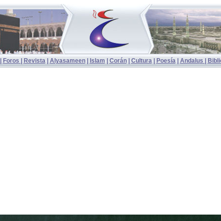
|
Foros
|
Revista
|
Alyasameen
|
Islam
|
Corán
|
Cultura
|
Poesía
|
Andalu
s
|
Bibl