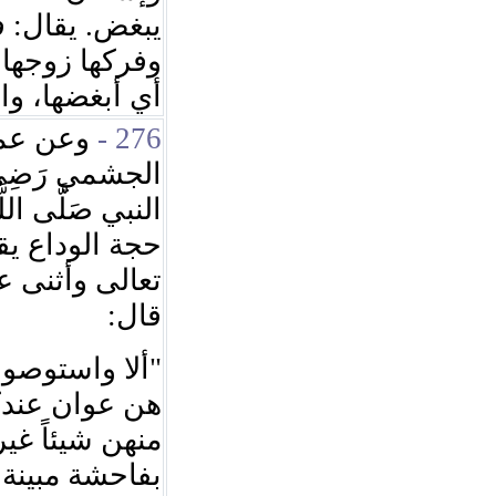
يبغض. يقال: 
وفركها زوجها:
أي أبغضها، وا.
وعن عم
276 -
الجشمي رَضِيَ ا
النبي صَلَّى اللَّه
حجة الوداع يقو
تعالى وأثنى ع
قال:
ألا واستوصوا 
"
هن عوان عند
منهن شيئاً غير
بفاحشة مبينة،