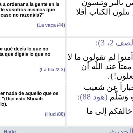
{ بالبر وتنسون
 a ordenar a la gente en la
s de vosotros mismos que
تتلون الكتاب أفلا
¿Acaso no razonáis?"
(La vaca /44)
:
(صف 2، 3
r qué decís lo que no
ta que digáis lo que no
{منوا لم تقولون ما لا
تاً عند اللَّه أن
(La fila /2-3)
ا تفعلون
باراً عن شعيب
er nada de aquello que os
:
(هود 88)
هِ وَسَلَّم
."(Dijo esto Shuaib
o).
{خالفكم إلى ما
(Hud /88)
لحديث
Hadiz