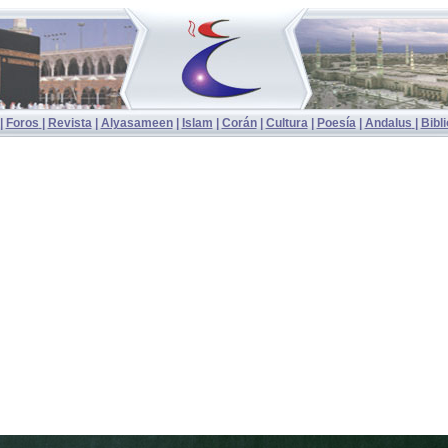
|
Foros
|
Revista
|
Alyasameen
|
Islam
|
Corán
|
Cultura
|
Poesía
|
Andalu
s
|
Bibl