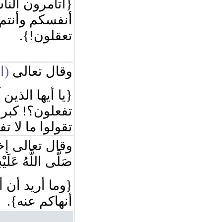
أتأمرون الناس
أنفسكم وأنتم 
تعقلون!}.
وقال تعالى
ال)
يا أيها الذين آ
تفعلون؟! كبر مق
تقولوا ما ل!}.
وقال تعالى إخ
صَلَّى اللَّهُ عَلَيْ
وما أريد أن أ
أنهاكم عنه}.
ا