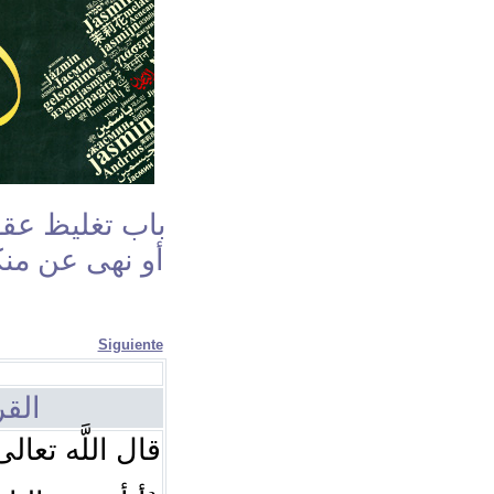
باب تغليظ عق
أو نهى عن منك
Siguiente
القر
قال اللَّه تعال