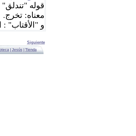
ه
"
تندلق
"
قوله
معناه: تخرج.
ال.
"
الأقتاب
"
و
Siguiente
ioteca
|
Jesús
|
Tienda