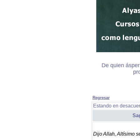
De quien ásper
pr
Regresar
Estando en desacuerd
Sa
Dijo Allah, Altísimo s