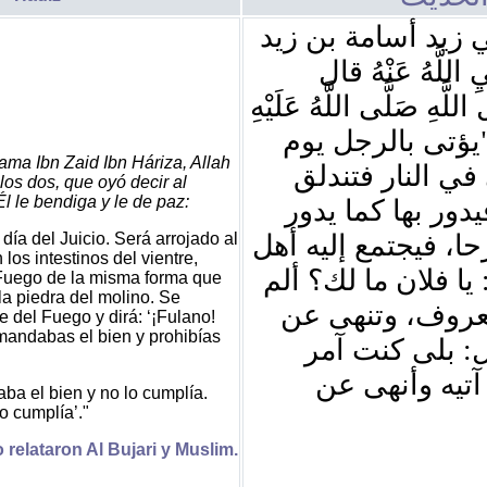
زيد أسامة بن زيد
للَّهُ عَنْهُ قال
ِ صَلَّى اللَّهُ عَلَيْهِ
يؤتى بالرجل يوم
ma Ibn Zaid Ibn Háriza, Allah
في النار فتندلق
os dos, que oyó decir al
l le bendiga y le de paz:
دور بها كما يدور
día del Juicio. Será arrojado al
حا، فيجتمع إليه أهل
los intestinos del vientre,
 يا فلان ما لك؟ ألم
 Fuego de la misma forma que
 la piedra del molino. Se
معروف، وتنهى عن
e del Fuego y dirá: ‘¡Fulano!
andabas el bien y prohibías
: بلى كنت آمر
آتيه وأنهى عن
aba el bien y no lo cumplía.
o cumplía’."
 relataron Al Bujari y Muslim.