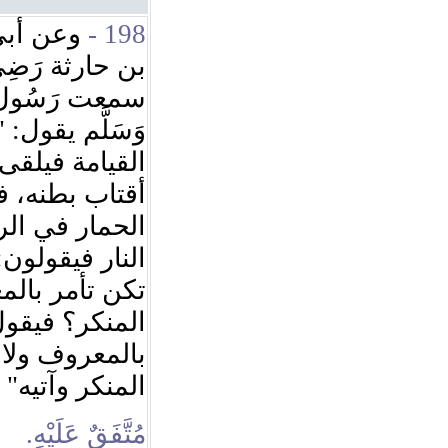
وعن أبي 
198 -
بن حارثة رَضِيِ ا
سمعت رَسُول اللَّه
"
وَسَلَّم يقول:
القيامة فيلقى 
أقتاب بطنه، في
الحمار في الر
النار فيقولون:
تكن تأمر بال
المنكر؟ فيقول
بالمعروف ولا 
"
المنكر وآتيه
مُتَّفَقٌ عَلَيْهِ.