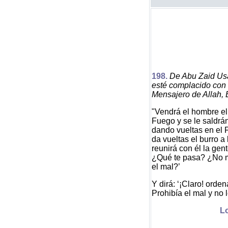
198
.
De Abu Zaid Usa
esté complacido con l
Mensajero de Allah, É
"Vendrá el hombre el 
Fuego y se le saldrán 
dando vueltas en el
da vueltas el burro a
reunirá con él la gent
¿Qué te pasa? ¿No m
el mal?’
Y dirá: ‘¡Claro! orden
Prohibía el mal y no l
Lo