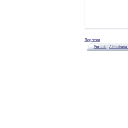
Regresar
Portada
Almadrasa
|