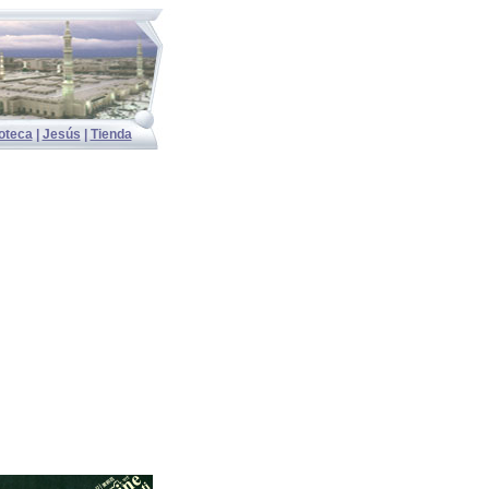
ioteca
|
Jesús
|
Tienda