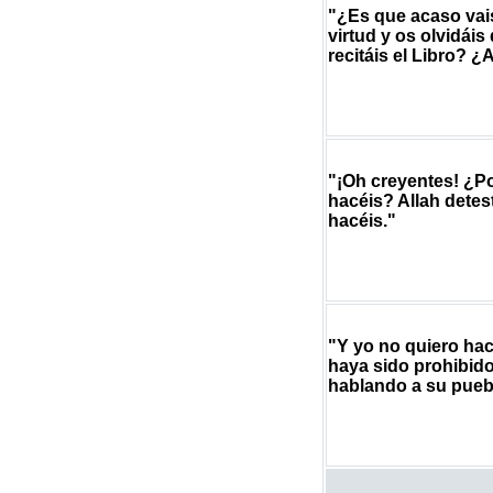
"¿Es que acaso vais
virtud y os olvidái
recitáis el Libro? 
"¡Oh creyentes! ¿Po
hacéis? Allah detes
hacéis."
"Y yo no quiero hac
haya sido prohibido
hablando a su puebl