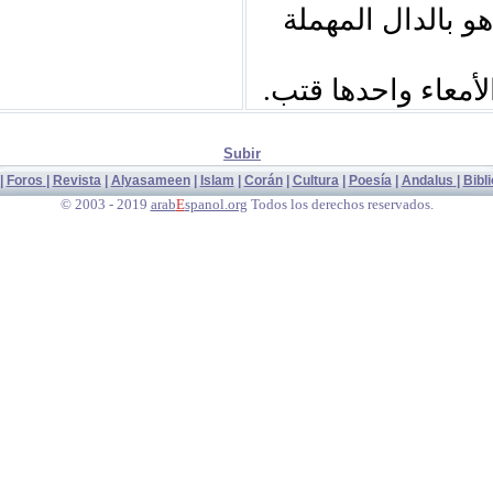
و بالدال المهملة
: أمعاء واحدها قتب
Subir
|
Foros
|
Revista
|
Alyasameen
|
Islam
|
Corán
|
Cultura
|
Poesía
|
Andalu
s
|
Bibl
© 2003 - 2019
arab
E
spanol.org
Todos los derechos reservados.